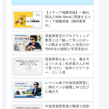
【メディア掲載実績】一般社
団法人With Blindに関連するメ
ディア掲載情報（随時更新
中）
視覚障害児のプログラミング
教育とは？触って学ぶロボッ
トの動きを活用した全盲の小
学6年生の挑戦と学習意欲の高
まり
視覚障害があっても、働き方
はつくれる｜松本葵さんがAI
で見つけた「絵本ナビゲータ
ー」という道
レーベル病で中途視覚障害に
｜商社マンが復職しAIで広げ
た働き方
中途視覚障害者が職場で役割