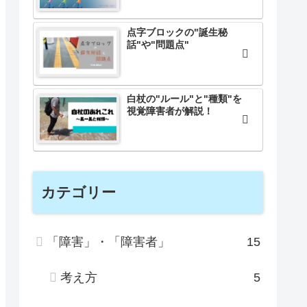
点字ブロックの"誕生秘
話"や"問題点"
白杖の"ルール"と"種類"を
視覚障害者が解説！
カテゴリー
「障害」・「障害者」
15
考え方
5