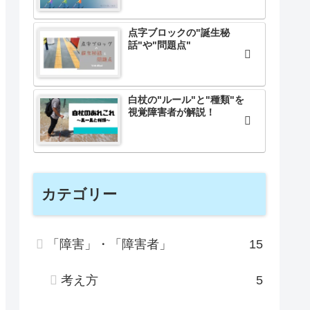
点字ブロックの"誕生秘
話"や"問題点"
白杖の"ルール"と"種類"を
視覚障害者が解説！
カテゴリー
「障害」・「障害者」
15
考え方
5