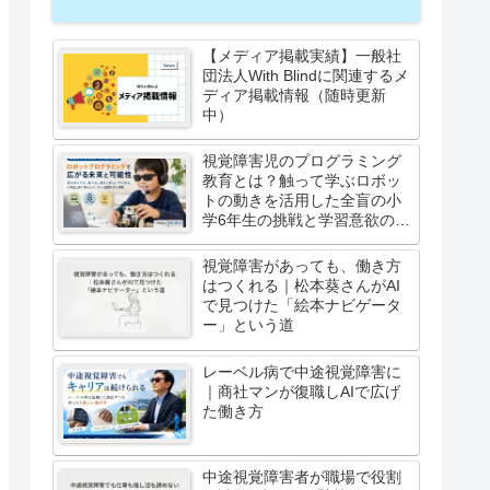
【メディア掲載実績】一般社
団法人With Blindに関連するメ
ディア掲載情報（随時更新
中）
視覚障害児のプログラミング
教育とは？触って学ぶロボッ
トの動きを活用した全盲の小
学6年生の挑戦と学習意欲の高
まり
視覚障害があっても、働き方
はつくれる｜松本葵さんがAI
で見つけた「絵本ナビゲータ
ー」という道
レーベル病で中途視覚障害に
｜商社マンが復職しAIで広げ
た働き方
中途視覚障害者が職場で役割