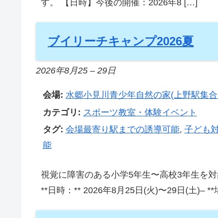
す。 【日時】今後の開催：2026年8 […]
ブイリーチキャンプ2026夏
2026年8月25
–
29日
会場:
水郷小見川青少年自然の家(上野駅集合
カテゴリ:
スポーツ教室・体験イベント
タグ:
会場最寄り駅までの誘導可能
,
子ども
能
視覚に障害のある小学5年生〜高校3年生を対
**日時：** 2026年8月25日(火)〜29日(土)