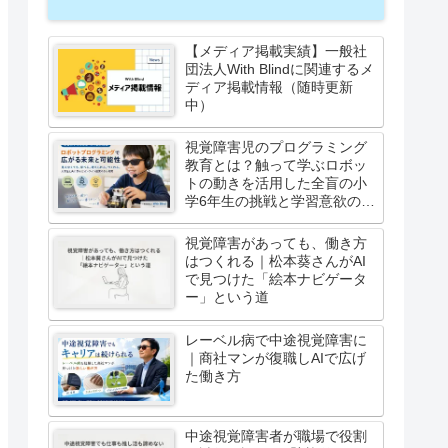
【メディア掲載実績】一般社
団法人With Blindに関連するメ
ディア掲載情報（随時更新
中）
視覚障害児のプログラミング
教育とは？触って学ぶロボッ
トの動きを活用した全盲の小
学6年生の挑戦と学習意欲の高
まり
視覚障害があっても、働き方
はつくれる｜松本葵さんがAI
で見つけた「絵本ナビゲータ
ー」という道
レーベル病で中途視覚障害に
｜商社マンが復職しAIで広げ
た働き方
中途視覚障害者が職場で役割