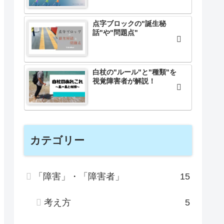
点字ブロックの"誕生秘
話"や"問題点"
白杖の"ルール"と"種類"を
視覚障害者が解説！
カテゴリー
「障害」・「障害者」
15
考え方
5