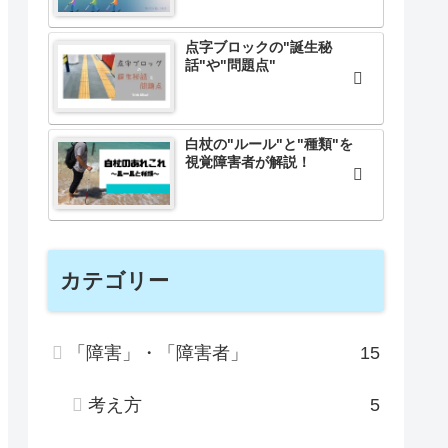
点字ブロックの"誕生秘
話"や"問題点"
白杖の"ルール"と"種類"を
視覚障害者が解説！
カテゴリー
「障害」・「障害者」
15
考え方
5