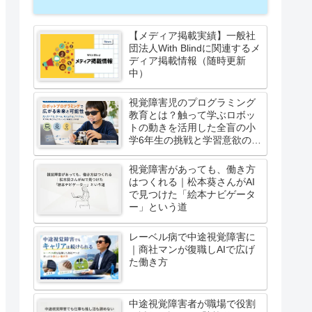
【メディア掲載実績】一般社
団法人With Blindに関連するメ
ディア掲載情報（随時更新
中）
視覚障害児のプログラミング
教育とは？触って学ぶロボッ
トの動きを活用した全盲の小
学6年生の挑戦と学習意欲の高
まり
視覚障害があっても、働き方
はつくれる｜松本葵さんがAI
で見つけた「絵本ナビゲータ
ー」という道
レーベル病で中途視覚障害に
｜商社マンが復職しAIで広げ
た働き方
中途視覚障害者が職場で役割