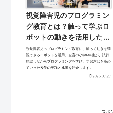
視覚障害児のプログラミン
グ教育とは？触って学ぶロ
ボットの動きを活用した全
盲の小学6年生の挑戦と学
視覚障害児のプログラミング教育に、触って動きを確
認できるロボットを活用。全盲の小学6年生が、試行
習意欲の高まり
錯誤しながらプログラミングを学び、学習意欲を高め
ていった授業の実践と成果を紹介します。
2026.07.27
スポ