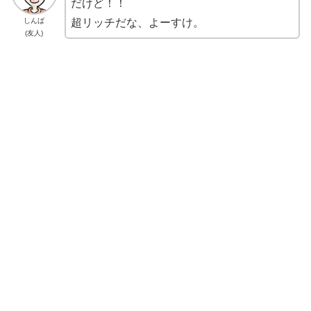
だけど！！
超リッチだな、よーすけ。
しんば
(友人)