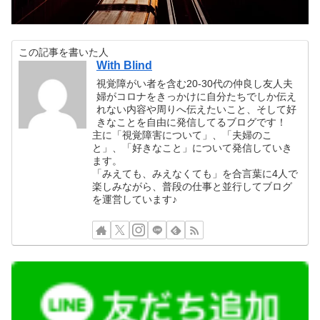
この記事を書いた人
With Blind
視覚障がい者を含む20-30代の仲良し友人夫
婦がコロナをきっかけに自分たちでしか伝え
れない内容や周りへ伝えたいこと、そして好
きなことを自由に発信してるブログです！
主に「視覚障害について」、「夫婦のこ
と」、「好きなこと」について発信していき
ます。
「みえても、みえなくても」を合言葉に4人で
楽しみながら、普段の仕事と並行してブログ
を運営しています♪