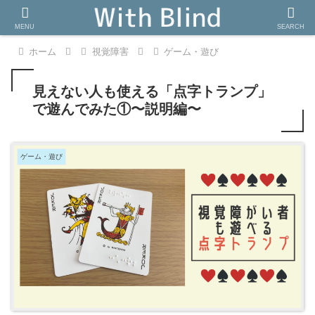
MENU
SEARCH
ホーム
視覚障害
ゲーム・遊び
見えない人も使える「点字トランプ」
で遊んでみた①〜説明編〜
ゲーム・遊び