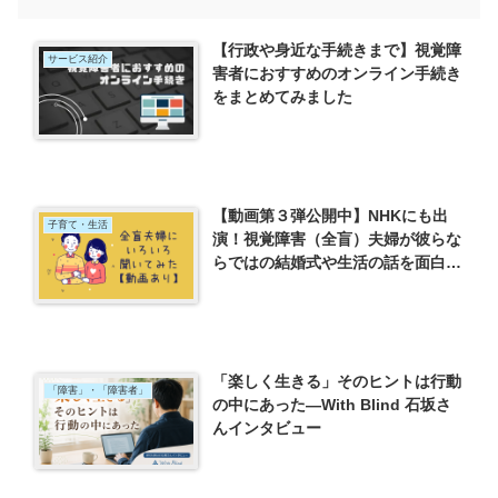
【行政や身近な手続きまで】視覚障
サービス紹介
害者におすすめのオンライン手続き
をまとめてみました
【動画第３弾公開中】NHKにも出
子育て・生活
演！視覚障害（全盲）夫婦が彼らな
らではの結婚式や生活の話を面白く
語ってくれました
「楽しく生きる」そのヒントは行動
「障害」・「障害者」
の中にあった―With Blind 石坂さ
んインタビュー