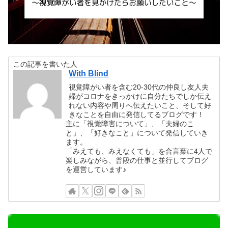
この記事を書いた人
With Blind
視覚障がい者を含む20-30代の仲良し友人夫
婦がコロナをきっかけに自分たちでしか伝え
れない内容や周りへ伝えたいこと、そして好
きなことを自由に発信してるブログです！
主に「視覚障害について」、「夫婦のこ
と」、「好きなこと」について発信していき
ます。
「みえても、みえなくても」を合言葉に4人で
楽しみながら、普段の仕事と並行してブログ
を運営しています♪