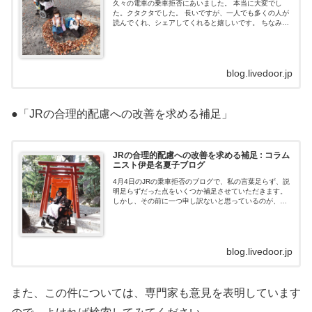
久々の電車の乗車拒否にあいました。 本当に大変でし
た。クタクタでした。 長いですが、一人でも多くの人が
読んでくれ、シェアしてくれると嬉しいです。 ちなみた
またま拒否にあったわけでなく、車いすユーザーだと今
の時代にもよくあることです。 だから...
blog.livedoor.jp
●「JRの合理的配慮への改善を求める補足」
JRの合理的配慮への改善を求める補足 : コラム
ニスト伊是名夏子ブログ
4月4日のJRの乗車拒否のブログで、私の言葉足らず、説
明足らずだった点をいくつか補足させていただきます。
しかし、その前に一つ申し訳ないと思っているのが、こ
の一件で、悲しみ、不安を抱える人が出てしまったこと
です。SNSにたくさんの誹謗中...
blog.livedoor.jp
また、この件については、専門家も意見を表明しています