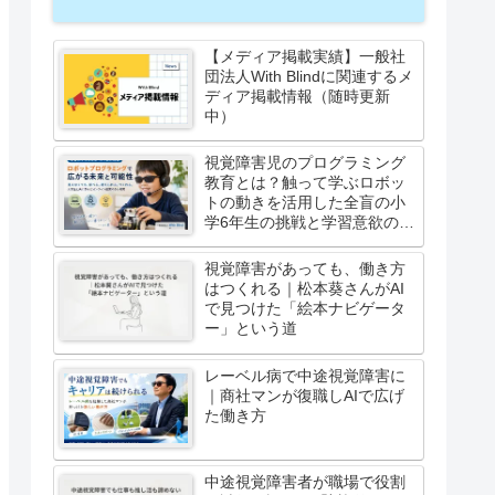
【メディア掲載実績】一般社
団法人With Blindに関連するメ
ディア掲載情報（随時更新
中）
視覚障害児のプログラミング
教育とは？触って学ぶロボッ
トの動きを活用した全盲の小
学6年生の挑戦と学習意欲の高
まり
視覚障害があっても、働き方
はつくれる｜松本葵さんがAI
で見つけた「絵本ナビゲータ
ー」という道
レーベル病で中途視覚障害に
｜商社マンが復職しAIで広げ
た働き方
中途視覚障害者が職場で役割