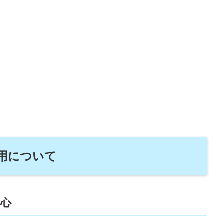
用について
安心