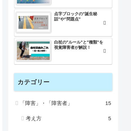
点字ブロックの"誕生秘
話"や"問題点"
白杖の"ルール"と"種類"を
視覚障害者が解説！
カテゴリー
「障害」・「障害者」
15
考え方
5