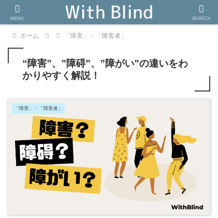
MENU
SEARCH
ホーム
「障害」・「障害者」
“障害”、”障碍”、”障がい”の違いをわ
かりやすく解説！
「障害」・「障害者」