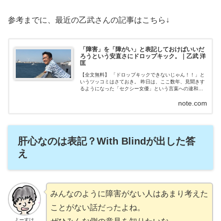
参考までに、最近の乙武さんの記事はこちら↓
「障害」を「障がい」と表記しておけばいいだ
ろうという安直さにドロップキック。｜乙武 洋
匡
【全文無料】 「ドロップキックできないじゃん！！」と
いうツッコミはさておき。 昨日は、ここ数年、見聞きす
るようになった「セクシー女優」という言葉への違和感
と、現役AV女優である紗倉まなさんが、それについてど
note.com
う感じているのかをお伺いした内容を...
肝心なのは表記？With Blindが出した答
え
みんなのように障害がない人はあまり考えた
ことがない話だったよね。
よーすけ