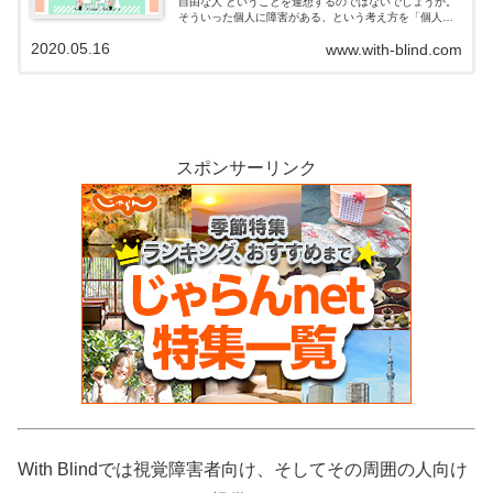
自由な人”ということを連想するのではないでしょうか。
そういった個人に障害がある、という考え方を「個人モ
デル」（医学モデル）といいます。対して、障害は社会
2020.05.16
www.with-blind.com
にあり、 社会から取り除くべきものであるという考え方
を「社会モデル」といいます。実例を元に障害の捉え方
について考えます。
スポンサーリンク
With Blindでは視覚障害者向け、そしてその周囲の人向け