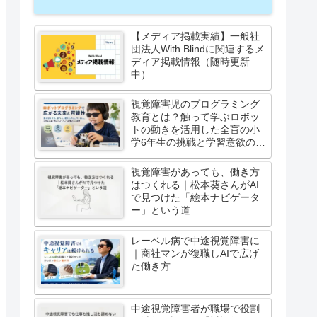
【メディア掲載実績】一般社
団法人With Blindに関連するメ
ディア掲載情報（随時更新
中）
視覚障害児のプログラミング
教育とは？触って学ぶロボッ
トの動きを活用した全盲の小
学6年生の挑戦と学習意欲の高
まり
視覚障害があっても、働き方
はつくれる｜松本葵さんがAI
で見つけた「絵本ナビゲータ
ー」という道
レーベル病で中途視覚障害に
｜商社マンが復職しAIで広げ
た働き方
中途視覚障害者が職場で役割