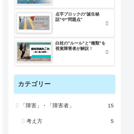
点字ブロックの"誕生秘
話"や"問題点"
白杖の"ルール"と"種類"を
視覚障害者が解説！
カテゴリー
「障害」・「障害者」
15
考え方
5