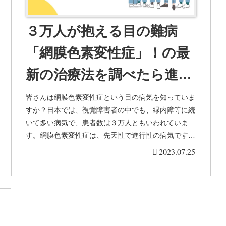
３万人が抱える目の難病
「網膜色素変性症」！の最
新の治療法を調べたら進展
していたので驚いた
皆さんは網膜色素変性症という目の病気を知っていま
すか？日本では、視覚障害者の中でも、緑内障等に続
いて多い病気で、患者数は３万人ともいわれていま
す。網膜色素変性症は、先天性で進行性の病気です。
視力や視野の低下、そして夜盲が発祥します。発症時
2023.07.25
期...