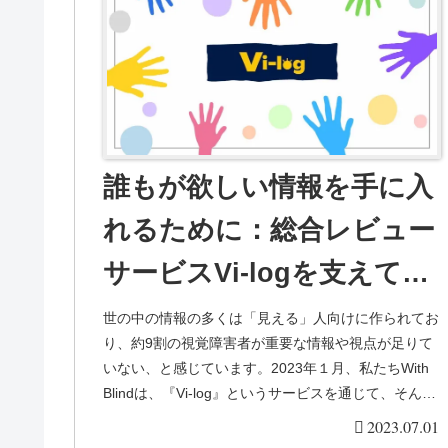
誰もが欲しい情報を手に入
れるために：総合レビュー
サービスVi-logを支えてく
れている人たちを紹介
世の中の情報の多くは「見える」人向けに作られてお
り、約9割の視覚障害者が重要な情報や視点が足りて
いない、と感じています。2023年１月、私たちWith
Blindは、『Vi-log』というサービスを通じて、そんな
視覚障害者や知りたい情報が見...
2023.07.01