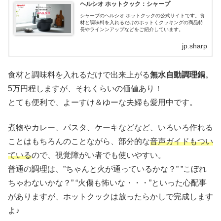
ヘルシオ ホットクック：シャープ
シャープのヘルシオ ホットクックの公式サイトです。食
材と調味料を入れるだけのホットくクッキングの商品特
長やラインンアップなどをご紹介しています。
jp.sharp
食材と調味料を入れるだけで出来上がる
無水自動調理鍋
。
5万円程しますが、それくらいの価値あり！
とても便利で、よーすけ＆ゆーな夫婦も愛用中です。
煮物やカレー、パスタ、ケーキなどなど、いろいろ作れる
ことはもちろんのことながら、部分的な
音声ガイドもつい
ている
ので、視覚障がい者でも使いやすい。
普通の調理は、”ちゃんと火が通っているかな？” ”こぼれ
ちゃわないかな？” “火傷も怖いな・・・”といった心配事
がありますが、ホットクックは放ったらかしで完成します
よ♪