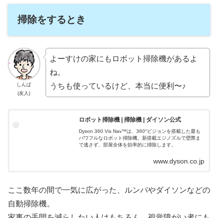
掃除をするとき
よーすけの家にもロボット掃除機があるよ
ね。
うちも使っているけど、本当に便利〜♪
しんば
(友人)
ロボット掃除機 | 掃除機 | ダイソン公式
Dyson 360 Vis Nav™は、360°ビジョンを搭載した最も
パワフルなロボット掃除機。新搭載エジノズルで壁際ま
で逃さず、部屋全体を効率的に掃除します。
www.dyson.co.jp
ここ数年の間で一気に広がった、ルンバやダイソンなどの
自動掃除機。
家事の手間を減らしたい人はもちろん、視覚障がい者にも