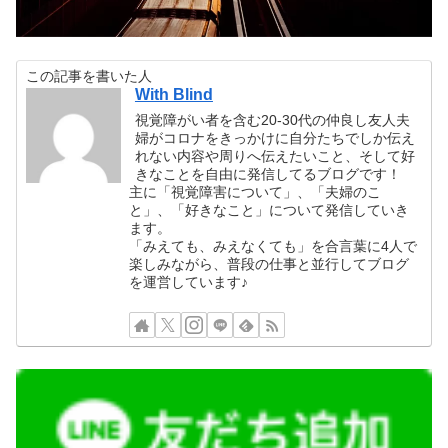
この記事を書いた人
With Blind
視覚障がい者を含む20-30代の仲良し友人夫
婦がコロナをきっかけに自分たちでしか伝え
れない内容や周りへ伝えたいこと、そして好
きなことを自由に発信してるブログです！
主に「視覚障害について」、「夫婦のこ
と」、「好きなこと」について発信していき
ます。
「みえても、みえなくても」を合言葉に4人で
楽しみながら、普段の仕事と並行してブログ
を運営しています♪