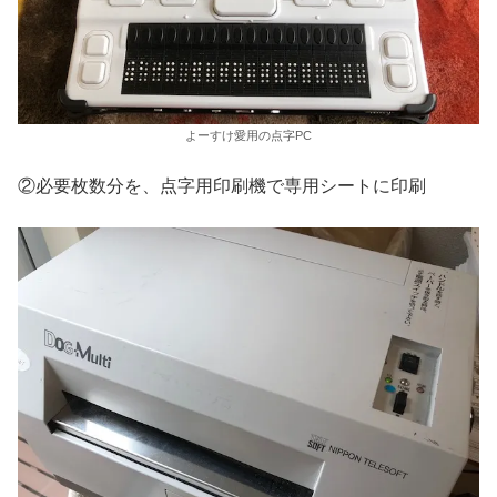
よーすけ愛用の点字PC
②必要枚数分を、点字用印刷機で専用シートに印刷