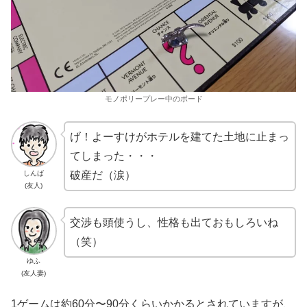
モノポリープレー中のボード
げ！よーすけがホテルを建てた土地に止まっ
てしまった・・・
破産だ（涙）
しんば
(友人)
交渉も頭使うし、性格も出ておもしろいね
（笑）
ゆふ
(友人妻)
1ゲームは約60分〜90分くらいかかるとされていますが、