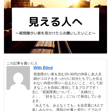
この記事を書いた人
With Blind
視覚障がい者を含む20-30代の仲良し友人夫
婦がコロナをきっかけに自分たちでしか伝え
れない内容や周りへ伝えたいこと、そして好
きなことを自由に発信してるブログです！
主に「視覚障害について」、「夫婦のこ
と」、「好きなこと」について発信していき
ます。
「みえても、みえなくても」を合言葉に4人で
楽しみながら、普段の仕事と並行してブログ