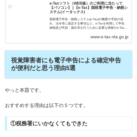
e-Taxソフト（WEB版）のご利用に当たって
【パソコン】 | 【e-Tax】国税電子申告・納税シ
ステム(イータックス)
国税電子申告・納税システム(e-Tax)の概要や手続の流
れ、法令等に規定する事項など、e-Taxを利用して申告、
納税及び申請・届出等を行うために必要な情報やe-Taxに
ついてのお知らせを掲載しています。
www.e-tax.nta.go.jp
視覚障害者に
も
電子申告
による確定申告
が便利だと思う理由5選
やっと本題です。
おすすめする理由は以下の５つです。
①税務署にいかなくてもできた