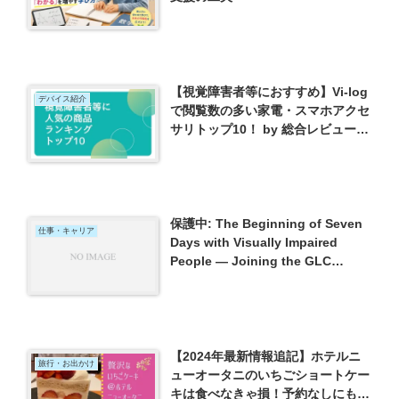
【視覚障害者等におすすめ】Vi-log
デバイス紹介
で閲覧数の多い家電・スマホアクセ
サリトップ10！ by 総合レビューサ
ービスVi-log(2022年８月現在）
保護中: The Beginning of Seven
仕事・キャリア
Days with Visually Impaired
People — Joining the GLC
Global Leadership Camp — from
Around the World
【2024年最新情報追記】ホテルニ
旅行・お出かけ
ューオータニのいちごショートケー
キは食べなきゃ損！予約なしにも関