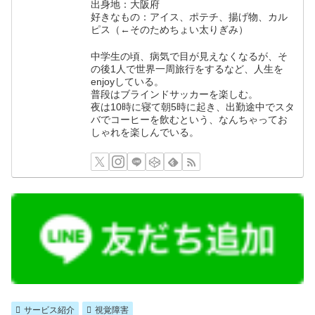
出身地：大阪府
好きなもの：アイス、ポテチ、揚げ物、カル
ピス（←そのためちょい太りぎみ）
中学生の頃、病気で目が見えなくなるが、そ
の後1人で世界一周旅行をするなど、人生を
enjoyしている。
普段はブラインドサッカーを楽しむ。
夜は10時に寝て朝5時に起き、出勤途中でスタ
バでコーヒーを飲むという、なんちゃってお
しゃれを楽しんでいる。
サービス紹介
視覚障害