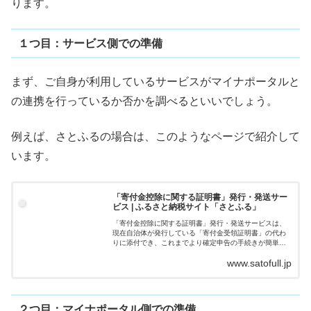
ります。
１つ目：サービス側
で
の準備
まず、ご自身が利用しているサービスがマイナポータルと
の連携を行っているか否かを調べるといいでしょう。
例えば、さとふるの場合は、このようなページで紹介して
います。
「寄付金控除に関する証明書」発行・発送サー
ビス | ふるさと納税サイト「さとふる」
「寄付金控除に関する証明書」発行・発送サービスは、
現在自治体が発行している「寄付金受領証明書」の代わ
りに添付でき、これまでより確定申告の手続きが簡単・
便利になります。令和3年分以降の寄付分から、年間の寄
www.satofull.jp
付額を一覧でまとめた「寄付金控除に関す...
２つ目：マイナポータル
側
での準備