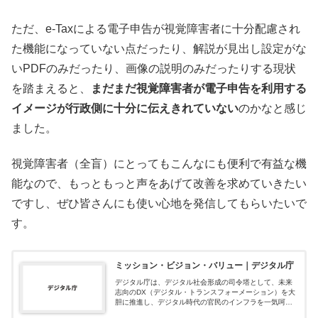
ただ、e-Taxによる電子申告が視覚障害者に十分配慮され
た機能になっていない点だったり、解説が見出し設定がな
いPDFのみだったり、画像の説明のみだったりする現状
を踏まえると、
まだまだ視覚障害者が電子申告を利用する
イメージが行政側に十分に伝えきれていない
のかなと感じ
ました。
視覚障害者（全盲）にとってもこんなにも便利で有益な機
能なので、もっともっと声をあげて改善を求めていきたい
ですし、ぜひ皆さんにも使い心地を発信してもらいたいで
す。
ミッション・ビジョン・バリュー｜デジタル庁
デジタル庁は、デジタル社会形成の司令塔として、未来
志向のDX（デジタル・トランスフォーメーション）を大
胆に推進し、デジタル時代の官民のインフラを一気呵成
に作り上げることを目指します。