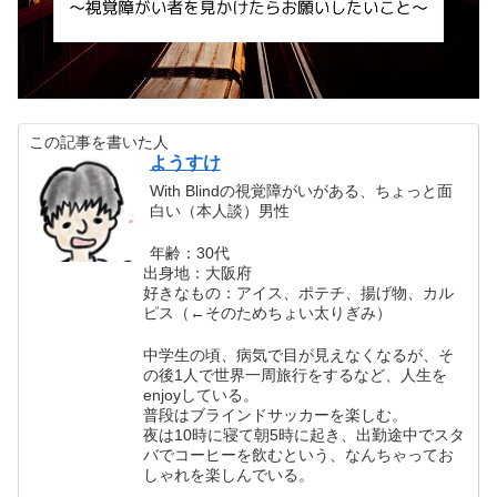
この記事を書いた人
ようすけ
With Blindの視覚障がいがある、ちょっと面
白い（本人談）男性
年齢：30代
出身地：大阪府
好きなもの：アイス、ポテチ、揚げ物、カル
ピス（←そのためちょい太りぎみ）
中学生の頃、病気で目が見えなくなるが、そ
の後1人で世界一周旅行をするなど、人生を
enjoyしている。
普段はブラインドサッカーを楽しむ。
夜は10時に寝て朝5時に起き、出勤途中でスタ
バでコーヒーを飲むという、なんちゃってお
しゃれを楽しんでいる。