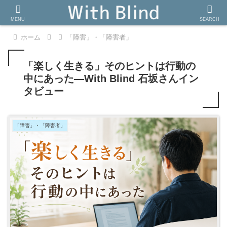
MENU
SEARCH
ホーム
「障害」・「障害者」
「楽しく生きる」そのヒントは行動の
中にあった―With Blind 石坂さんイン
タビュー
「障害」・「障害者」