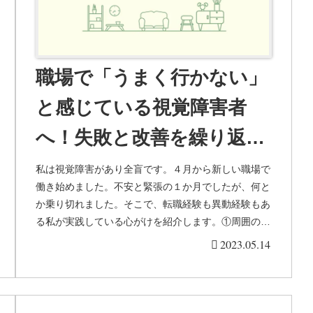
職場で「うまく行かない」
と感じている視覚障害者
へ！失敗と改善を繰り返し
てきた全盲の私の実践して
私は視覚障害があり全盲です。４月から新しい職場で
働き始めました。不安と緊張の１か月でしたが、何と
きたことをお話しします
か乗り切れました。そこで、転職経験も異動経験もあ
る私が実践している心がけを紹介します。①周囲の様
子を感じること目が悪いと、状況把握に時間がかか
2023.05.14
り...