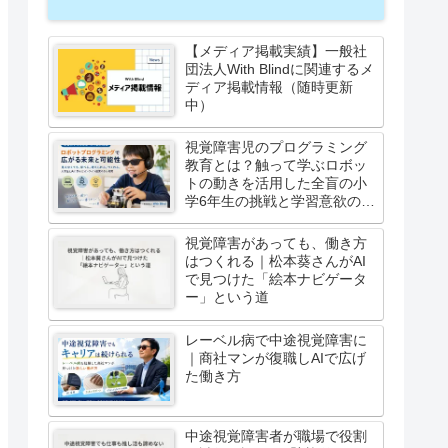
【メディア掲載実績】一般社
団法人With Blindに関連するメ
ディア掲載情報（随時更新
中）
視覚障害児のプログラミング
教育とは？触って学ぶロボッ
トの動きを活用した全盲の小
学6年生の挑戦と学習意欲の高
まり
視覚障害があっても、働き方
はつくれる｜松本葵さんがAI
で見つけた「絵本ナビゲータ
ー」という道
レーベル病で中途視覚障害に
｜商社マンが復職しAIで広げ
た働き方
中途視覚障害者が職場で役割