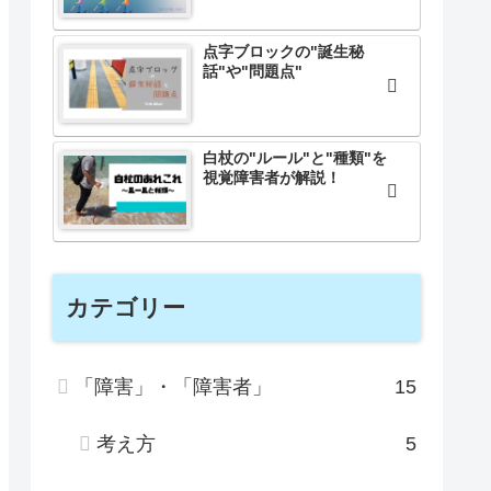
点字ブロックの"誕生秘
話"や"問題点"
白杖の"ルール"と"種類"を
視覚障害者が解説！
カテゴリー
「障害」・「障害者」
15
考え方
5